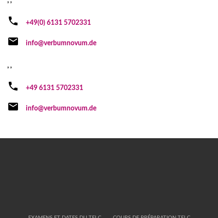
, ,
+49(0) 6131 5702331
info@verbumnovum.de
, ,
+49 6131 5702331
info@verbumnovum.de
EXAMENS ET DATES DU TELC
COURS DE PRÉPARATION TELC