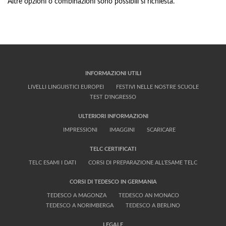
Altre opzioni o combinazioni sono possibili si richiesta.
INFORMAZIONI UTILI
LIVELLI LINGUISTICI EUROPEI
FESTIVI NELLE NOSTRE SCUOLE
TEST D'INGRESSO
ULTERIORI INFORMAZIONI
IMPRESSIONI
IMAGGINI
SCARICARE
TELC CERTIFICATI
TELC ESAMI I DATI
CORSI DI PREPARAZIONE ALL'ESAME TELC
CORSI DI TEDESCO IN GERMANIA
TEDESCO A MAGONZA
TEDESCO AN MONACO
TEDESCO A NORIMBERGA
TEDESCO A BERLINO
LEGALE