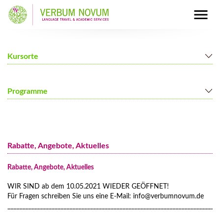
Kursorte
Berlin
Programme
Mainz
München
Deutschkurse für Erwachsene
Nürnberg
Deutschkurse für junge Leute (13+)
Rabatte, Angebote, Aktuelles
Familienprogramme
Full Immersion Programm
Rabatte, Angebote, Aktuelles
Preise Full Immersion Programm
WIR SIND ab dem 10.05.2021 WIEDER GEÖFFNET!
Gruppenfahrten nach Deutschland
Für Fragen schreiben Sie uns eine E-Mail: info@verbumnovum.de
Preise Gruppenfahrten nach Deutschland
________________________________________________________________________
Zusätzliche Programme und Kurse