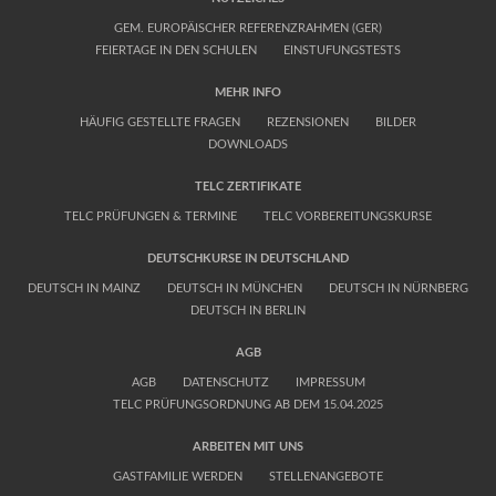
GEM. EUROPÄISCHER REFERENZRAHMEN (GER)
FEIERTAGE IN DEN SCHULEN
EINSTUFUNGSTESTS
MEHR INFO
HÄUFIG GESTELLTE FRAGEN
REZENSIONEN
BILDER
DOWNLOADS
TELC ZERTIFIKATE
TELC PRÜFUNGEN & TERMINE
TELC VORBEREITUNGSKURSE
DEUTSCHKURSE IN DEUTSCHLAND
DEUTSCH IN MAINZ
DEUTSCH IN MÜNCHEN
DEUTSCH IN NÜRNBERG
DEUTSCH IN BERLIN
AGB
AGB
DATENSCHUTZ
IMPRESSUM
TELC PRÜFUNGSORDNUNG AB DEM 15.04.2025
ARBEITEN MIT UNS
GASTFAMILIE WERDEN
STELLENANGEBOTE