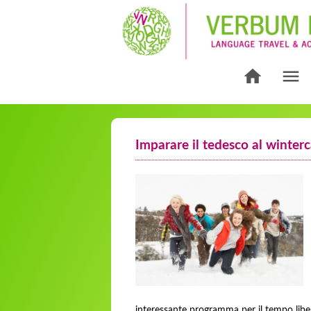
Imparare il tedesco al winter
interessante programma per il tempo libe