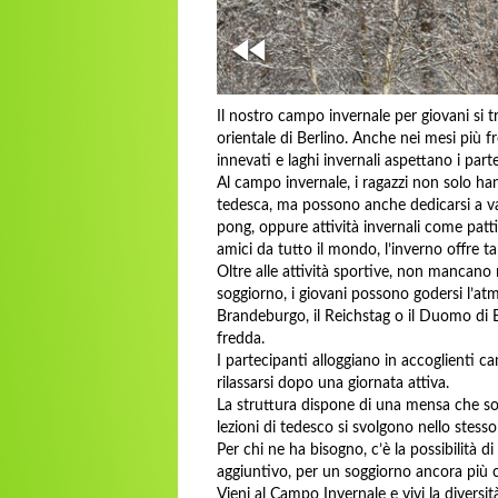
Il nostro campo invernale per giovani si t
orientale di Berlino. Anche nei mesi più f
innevati e laghi invernali aspettano i parte
Al campo invernale, i ragazzi non solo han
tedesca, ma possono anche dedicarsi a var
pong, oppure attività invernali come patti
amici da tutto il mondo, l’inverno offre t
Oltre alle attività sportive, non mancano n
soggiorno, i giovani possono godersi l’atm
Brandeburgo, il Reichstag o il Duomo di B
fredda.
I partecipanti alloggiano in accoglienti c
rilassarsi dopo una giornata attiva.
La struttura dispone di una mensa che sod
lezioni di tedesco si svolgono nello stess
Per chi ne ha bisogno, c’è la possibilità di
aggiuntivo, per un soggiorno ancora più 
Vieni al Campo Invernale e vivi la diversi