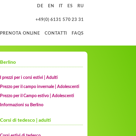
DE
EN
IT
ES
RU
+49(0) 6131 570 23 31
PRENOTA ONLINE
CONTATTI
FAQS
Berlino
I prezzi per i corsi estivi | Adulti
Prezzo per il campo invernale | Adolescenti
Prezzo per il Campo estivo | Adolescenti
Informazioni su Berlino
Corsi di tedesco | adulti
Corsi estivi di tedesco