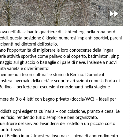
rova nell’affascinante quartiere di Lichtenberg, nella zona nord-
reddi, questa posizione è ideale: numerosi impianti sportivi, parchi
cipanti nei dintorni dell’ostello.
no l’opportunità di migliorare le loro conoscenze della lingua
ie attività sportive come pallavolo al coperto, badminton, ping
naggio sul ghiaccio o battaglie di palle di neve. Insieme a nuovi
anta varietà e divertimento!
emmeno i tesori culturali e storici di Berlino. Durante il
osfera invernale della città e scoprire attrazioni come la Porta di
erlino – perfette per escursioni emozionanti nella stagione
amere da 3 o 4 letti con bagno privato (doccia/WC) – ideali per
disfa ogni esigenza culinaria – con colazione, pranzo e cena. Le
o edificio, rendendo tutto semplice e ben organizzato.
 usufruire del servizio lavanderia dell’ostello a un piccolo costo
confortevole.
tà di Berlino in un’atmosfera invernale – piena di apprendimento,