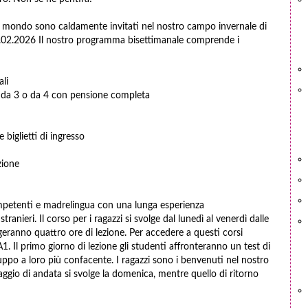
 il mondo sono caldamente invitati nel nostro campo invernale di
28.02.2026 Il nostro programma bisettimanale comprende i
ali
 da 3 o da 4 con pensione completa
e biglietti di ingresso
zione
mpetenti e madrelingua con una lunga esperienza
anieri. Il corso per i ragazzi si svolge dal lunedì al venerdì dalle
geranno quattro ore di lezione. Per accedere a questi corsi
A1. Il primo giorno di lezione gli studenti affronteranno un test di
gruppo a loro più confacente. I ragazzi sono i benvenuti nel nostro
aggio di andata si svolge la domenica, mentre quello di ritorno