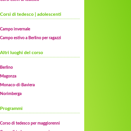
Corsi di tedesco | adolescenti
Campo invernale
Campo estivo a Berlino per ragazzi
Altri luoghi del corso
Berlino
Magonza
Monaco-di-Baviera
Norimberga
Programmi
Corso di tedesco per maggiorenni