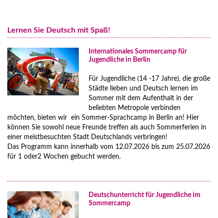
Deutschkurse für Erwachsene
Nürnberg
Deutschkurse für junge Leute (13+)
Lernen Sie Deutsch mit Spaß!
Familienprogramme
Full Immersion Programm
Internationales Sommercamp für
Preise Full Immersion Programm
Jugendliche in Berlin
Gruppenfahrten nach Deutschland
Für Jugendliche (14 -17 Jahre), die große
Preise Gruppenfahrten nach Deutschland
Städte lieben und Deutsch lernen im
Sommer mit dem Aufenthalt in der
Zusätzliche Programme und Kurse
beliebten Metropole verbinden
möchten, bieten wir ein Sommer-Sprachcamp in Berlin an! Hier
können Sie sowohl neue Freunde treffen als auch Sommerferien in
einer meistbesuchten Stadt Deutschlands verbringen!
Das Programm kann innerhalb vom 12.07.2026 bis zum 25.07.2026
für 1 oder2 Wochen gebucht werden.
Deutschunterricht für Jugendliche im
Sommercamp