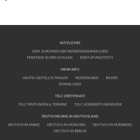
NÜTZLICHES
GEM. EUROPÄISCHER REFERENZRAHMEN (GER)
FEIERTAGE IN DEN SCHULEN
EINSTUFUNGSTESTS
MEHR INFO
HÄUFIG GESTELLTE FRAGEN
REZENSIONEN
BILDER
DOWNLOADS
TELC ZERTIFIKATE
TELC PRÜFUNGEN & TERMINE
TELC VORBEREITUNGSKURSE
DEUTSCHKURSE IN DEUTSCHLAND
DEUTSCH IN MAINZ
DEUTSCH IN MÜNCHEN
DEUTSCH IN NÜRNBERG
DEUTSCH IN BERLIN