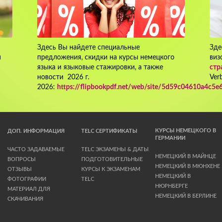
Здесь Вы найдете специальные
Зде
м
предложения, скидки на курсы немецкого
виз
языка и языковые стажировки, а также
стр
новости 2026 г.
Ver
2026:
https://flipbookpdf.net/web/site/5d59c04610a4c
КУРСЫ НЕМЕЦКОГО В
ДОП. ИНФОРМАЦИЯ
TELC СЕРТИФИКАТЫ
ГЕРМАНИИ
ЧАСТО ЗАДАВАЕМЫЕ
TELC ЭКЗАМЕНЫ & ДАТЫ
НЕМЕЦКИЙ В МАЙНЦЕ
ВОПРОСЫ
ПОДГОТОВИТЕЛЬНЫЕ
НЕМЕЦКИЙ В МЮНХЕНЕ
ОТЗЫВЫ
КУРСЫ К ЭКЗАМЕНАМ
НЕМЕЦКИЙ В
ФОТОГРАФИИ
TELC
НЮРНБЕРГЕ
МАТЕРИАЛ ДЛЯ
НЕМЕЦКИЙ В БЕРЛИНЕ
СКАЧИВАНИЯ