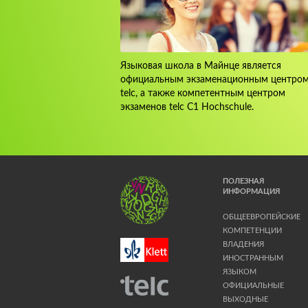
Языковая школа в Майнце является
официальным экзаменационным центро
telc, а также компетентным центром
экзаменов telc C1 Hochschule.
ПОЛЕЗНАЯ
ИНФОРМАЦИЯ
ОБЩЕЕВРОПЕЙСКИЕ
КОМПЕТЕНЦИИ
ВЛАДЕНИЯ
ИНОСТРАННЫМ
ЯЗЫКОМ
ОФИЦИАЛЬНЫЕ
ВЫХОДНЫЕ