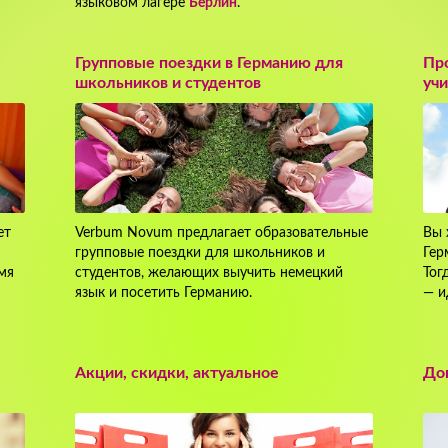
языковом лагере
Берлин
.
Групповые поездки в Германию для
Про
школьников и студентов
уч
ет
Verbum Novum предлагает образовательные
Вы 
групповые поездки для школьников и
Гер
мя
студентов, желающих выучить немецкий
Тог
язык и посетить Германию.
— и
Акции, скидки, актуальное
До