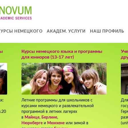
КУРСЫ НЕМЕЦКОГО
АКАДЕМ. УСЛУГИ
НАШ ПРОФИЛЬ
мы
Курсы немецкого языка и программы
Уче
для юниоров (13-17 лет)
дру
х:
Летние программы для школьников с
Для
курсами немецкого и развлекательной
гос
.20
программой в летних лагерях
Гер
в
Майнце
,
Берлине
,
раз
Нюрнберге
и
Мюнхене
или зимой в
(uni