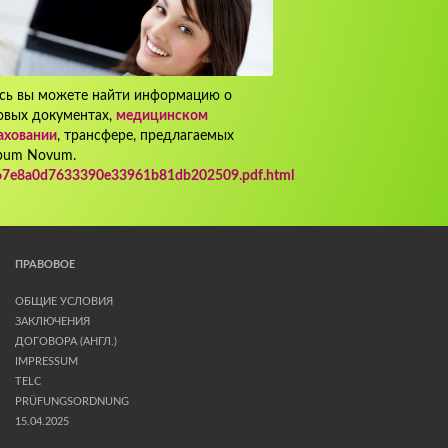
сь вы можете найти информацию о
овых документах,
медицинском
аховании
, трансфере, предлагаемых
bum Novum.
5e67e8a0d7633390e33961b81db202509.pdf.html
ПРАВОВОЕ
ОБЩИЕ УСЛОВИЯ
ЗАКЛЮЧЕНИЯ
ДОГОВОРА (АНГЛ.)
IMPRESSUM
TELC
PRÜFUNGSORDNUNG
15.04.2025