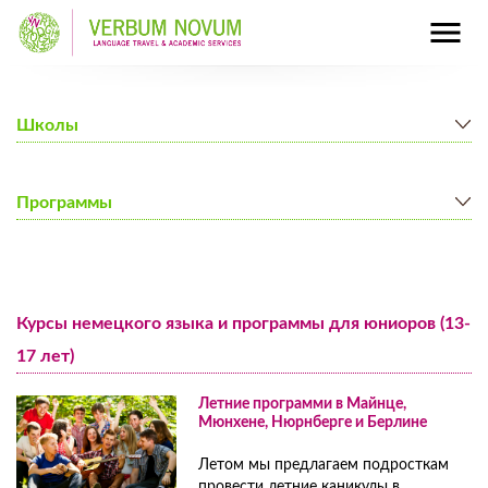
Школы
Берлин
Программы
Майнц
Мюнхен
Курсы немецкого языка для студентов от 18 лет
Нюрнберг
Курсы немецкого языка для юниоров
Курсы немецкого языка и программы для юниоров (13-
Семейные программы
17 лет)
Программа полного погружения
Цены на программу полного погружения
Летние программи в Майнце,
Групповые поездки в Германию
Мюнхене, Нюрнберге и Берлине
Цены на групповые поездки в Германию
Летом мы предлагаем подросткам
Дополнительные программы и курсы
провести летние каникулы в