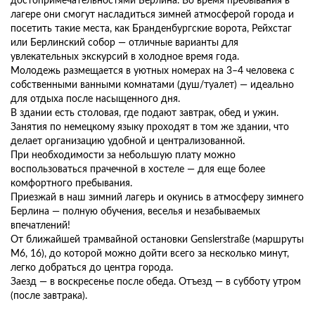
достопримечательностями Берлина. Во время пребывания в
лагере они смогут насладиться зимней атмосферой города и
посетить такие места, как Бранденбургские ворота, Рейхстаг
или Берлинский собор — отличные варианты для
увлекательных экскурсий в холодное время года.
Молодежь размещается в уютных номерах на 3–4 человека с
собственными ванными комнатами (душ/туалет) — идеально
для отдыха после насыщенного дня.
В здании есть столовая, где подают завтрак, обед и ужин.
Занятия по немецкому языку проходят в том же здании, что
делает организацию удобной и централизованной.
При необходимости за небольшую плату можно
воспользоваться прачечной в хостеле — для еще более
комфортного пребывания.
Приезжай в наш зимний лагерь и окунись в атмосферу зимнего
Берлина — полную обучения, веселья и незабываемых
впечатлений!
От ближайшей трамвайной остановки Genslerstraße (маршруты
M6, 16), до которой можно дойти всего за несколько минут,
легко добраться до центра города.
Заезд — в воскресенье после обеда. Отъезд — в субботу утром
(после завтрака).