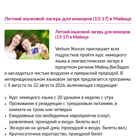
Курсы немецкого языка для студентов от 18 лет
Нюрнберг
Подготовительный курс к экзамену DSH
Курсы немецкого языка для юниоров
Онлайн-курс немецкого языка по Skype
Летний языковой лагерь для юниоров (13-17) в Майнце
Семейные программы
Подготовительный курс к языковому экзамену на знание
Программа полного погружения
Летний языковой лагерь для юниоров
медицинской терминологии
Цены на программу полного погружения
(13-17) в Майнце
НЕМЕЦКИЙ ДЛЯ ВРАЧЕЙ
Групповые поездки в Германию
Verbum Novum приглашает всех
Подготовка к языковому экзамену для стоматологов при
Цены на групповые поездки в Германию
подростков пройти курс немецкого
языка в лингвистическом лагере в
стоматологической ассоциации
Дополнительные программы и курсы
курортном регионе Майнц-Висбаден
и насладиться чистым воздухом и прекрасной природой. В
интернациональном языковом лагере предлагается программа
с 9 августа по 22 августа 2026, включающая следующее:
Курс немецкого языка с 20 уроками в неделю с утра
Проживание в резиденции с трехразовым питанием, в
комнате на троих или четверых
Ежедневные послеобеденные мероприятия (спорт,
развлечения, проездной и входн. билеты вкл.)
Экскурсии на целый день (проездной и входн. билеты вкл.)
Круглосуточное кураторство, проездной билет